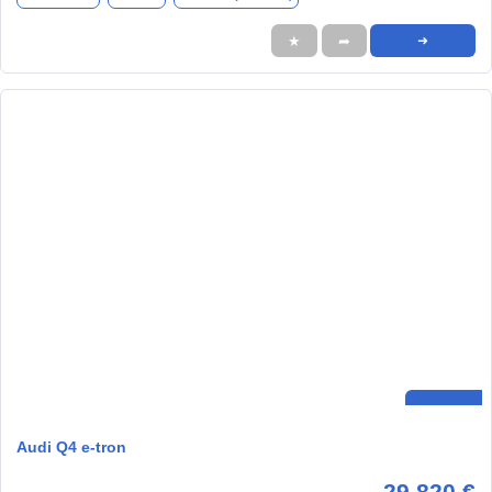
★
➦
➜
Audi Q4 e-tron
29.820 €