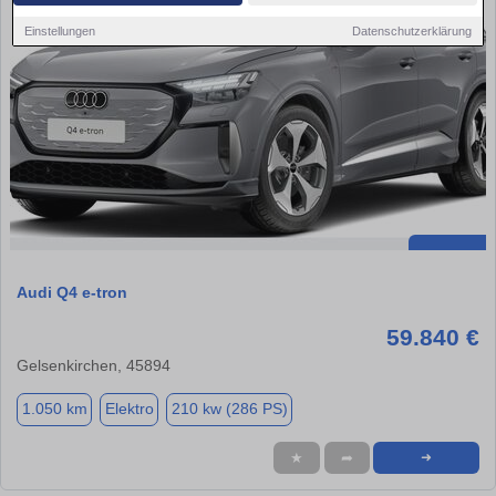
Einstellungen
Datenschutzerklärung
Audi Q4 e-tron
59.840 €
Gelsenkirchen, 45894
1.050 km
Elektro
210 kw (286 PS)
★
➦
➜