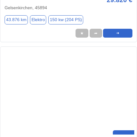
Gelsenkirchen, 45894
43.876 km
Elektro
150 kw (204 PS)
★
➦
➜