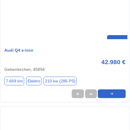
Audi Q4 e-tron
42.980 €
Gelsenkirchen, 45894
7.669 km
Elektro
210 kw (286 PS)
★
➦
➜