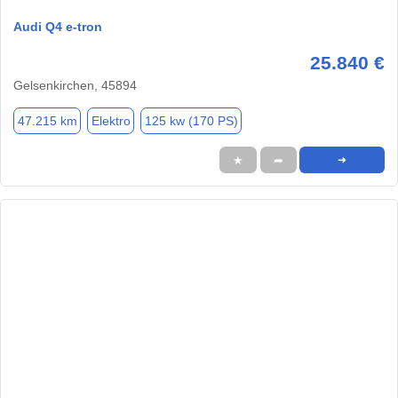
Audi Q4 e-tron
25.840 €
Gelsenkirchen, 45894
47.215 km
Elektro
125 kw (170 PS)
★
➦
➜