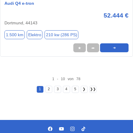
Audi Q4 e-tron
52.444 €
Dortmund, 44143
1.500 km
Elektro
210 kw (286 PS)
★
➦
➜
1 - 10 von 78
1
2
3
4
5
❯
❯❯