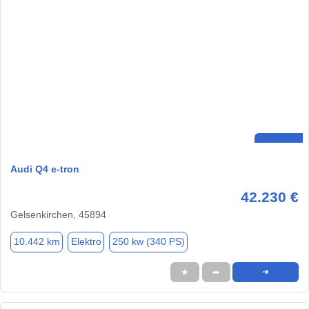
Audi Q4 e-tron
42.230 €
Gelsenkirchen, 45894
10.442 km
Elektro
250 kw (340 PS)
★
➦
➜