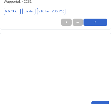
Wuppertal, 42281
6.670 km
Elektro
210 kw (286 PS)
★
➦
➜