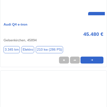
Audi Q4 e-tron
45.480 €
Gelsenkirchen, 45894
3.345 km
Elektro
210 kw (286 PS)
★
➦
➜