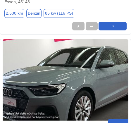
Essen, 45143
2.500 km
Benzin
85 kw (116 PS)
★
➦
➜