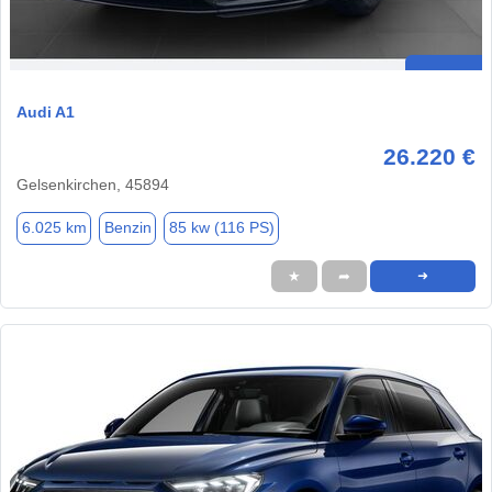
Audi A1
26.220 €
Gelsenkirchen, 45894
6.025 km
Benzin
85 kw (116 PS)
★
➦
➜