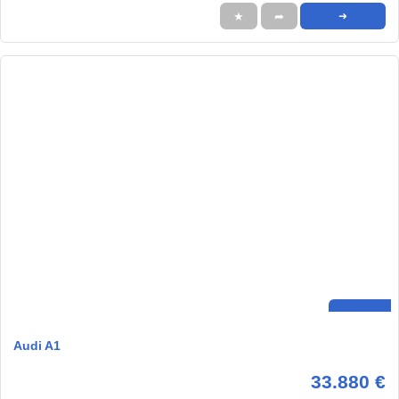
★
➦
➜
Audi A1
33.880 €