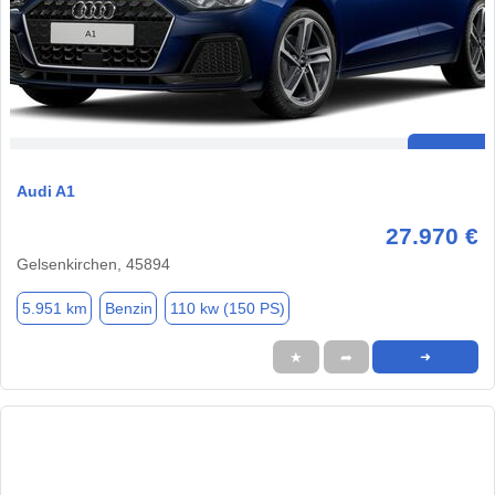
Audi A1
27.970 €
Gelsenkirchen, 45894
5.951 km
Benzin
110 kw (150 PS)
★
➦
➜