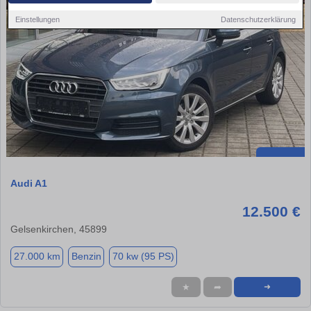
Einstellungen
Datenschutzerklärung
Audi A1
12.500 €
Gelsenkirchen, 45899
27.000 km
Benzin
70 kw (95 PS)
★
➦
➜