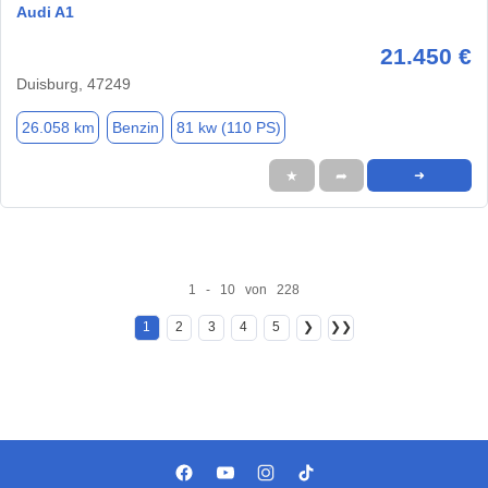
Audi A1
21.450 €
Duisburg, 47249
26.058 km
Benzin
81 kw (110 PS)
★
➦
➜
1 - 10 von 228
1
2
3
4
5
❯
❯❯