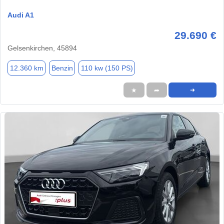
Audi A1
29.690 €
Gelsenkirchen, 45894
12.360 km
Benzin
110 kw (150 PS)
★
➦
➜