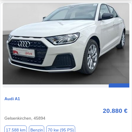
Audi A1
20.880 €
Gelsenkirchen, 45894
17.588 km
Benzin
70 kw (95 PS)