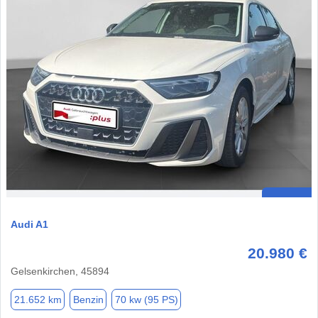
Audi A1
20.980 €
Gelsenkirchen, 45894
21.652 km
Benzin
70 kw (95 PS)