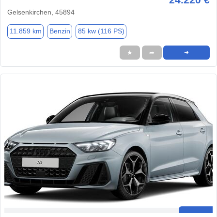
Gelsenkirchen, 45894
11.859 km
Benzin
85 kw (116 PS)
★
➦
➜