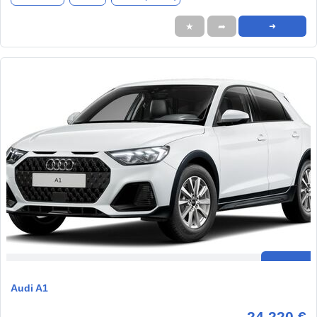
★
➦
➜
Audi A1
24.220 €