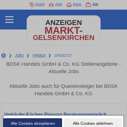
Event
Auto
Immo
Job
ANZEIGEN
MARKT-
GELSENKIRCHEN
❯
JOBS
❯
FIRMEN
❯
104102317
BDSK Handels GmbH & Co. KG Stellenangebote -
Aktuelle Jobs
Aktuelle Jobs auch für Quereinsteiger bei BDSK
Handels GmbH & Co. KG
Verkäufer Küchen Planung Beratungsgespräch
(m/w/d)
Alle Cookies akzeptieren
Alle Cookies ablehnen