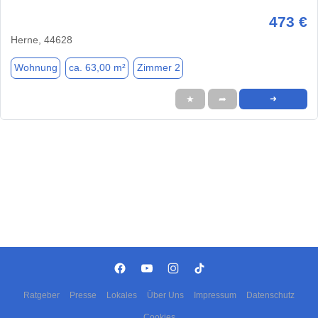
473 €
Herne, 44628
Wohnung
ca. 63,00 m²
Zimmer 2
★
➦
➜
Ratgeber
Presse
Lokales
Über Uns
Impressum
Datenschutz
Cookies