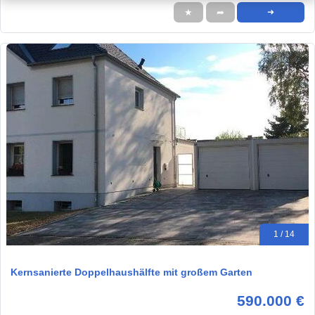
★
➦
➜
1 / 14
Kernsanierte Doppelhaushälfte mit großem Garten
590.000 €