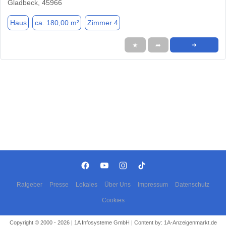
Gladbeck, 45966
Haus
ca. 180,00 m²
Zimmer 4
★
➦
➜
Ratgeber
Presse
Lokales
Über Uns
Impressum
Datenschutz
Cookies
Copyright © 2000 - 2026 | 1A Infosysteme GmbH | Content by: 1A-Anzeigenmarkt.de