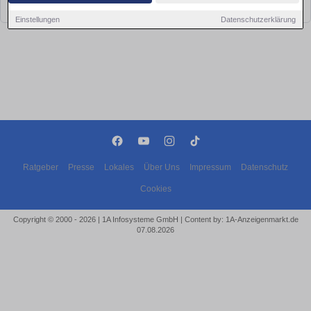
bald wieder vorbei!
Einstellungen
Datenschutzerklärung
Ratgeber
Presse
Lokales
Über Uns
Impressum
Datenschutz
Cookies
Copyright © 2000 - 2026 | 1A Infosysteme GmbH | Content by: 1A-Anzeigenmarkt.de
07.08.2026