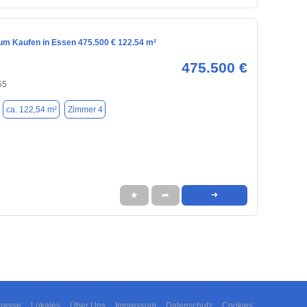
m Kaufen in Essen 475.500 € 122.54 m²
475.500 €
55
ca. 122,54 m²
Zimmer 4
★
➦
➜
resse
Lokales
Über Uns
Impressum
Datenschutz
Cookies