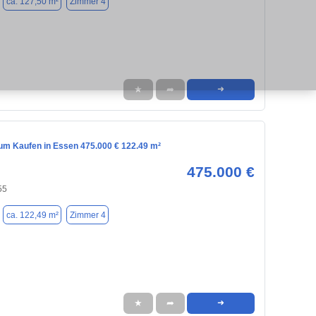
ca. 127,50 m²
Zimmer 4
★
➦
➜
m Kaufen in Essen 475.000 € 122.49 m²
475.000 €
55
ca. 122,49 m²
Zimmer 4
★
➦
➜