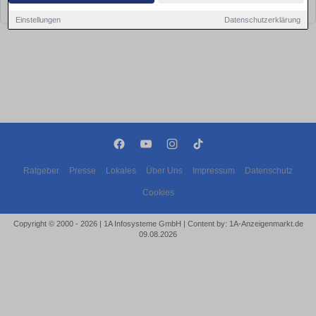
bald wieder vorbei!
Einstellungen
Datenschutzerklärung
Ratgeber
Presse
Lokales
Über Uns
Impressum
Datenschutz
Cookies
Copyright © 2000 - 2026 | 1A Infosysteme GmbH | Content by: 1A-Anzeigenmarkt.de
09.08.2026