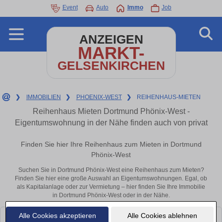
Event
Auto
Immo
Job
ANZEIGEN
MARKT-
GELSENKIRCHEN
❯
IMMOBILIEN
❯
PHOENIX-WEST
❯
REIHENHAUS-MIETEN
Reihenhaus Mieten Dortmund Phönix-West -
Eigentumswohnung in der Nähe finden auch von privat
Finden Sie hier Ihre Reihenhaus zum Mieten in Dortmund
Phönix-West
Suchen Sie in Dortmund Phönix-West eine Reihenhaus zum Mieten?
Finden Sie hier eine große Auswahl an Eigentumswohnungen. Egal, ob
als Kapitalanlage oder zur Vermietung – hier finden Sie Ihre Immobilie
in Dortmund Phönix-West oder in der Nähe.
Alle Cookies akzeptieren
Alle Cookies ablehnen
Leider konnten wir derzeit keine passenden Objekte finden. Schauen Sie