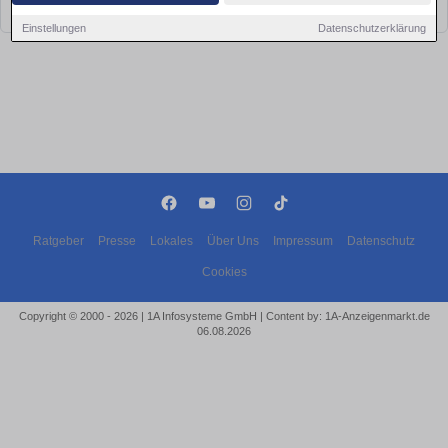
bald wieder vorbei!
Einstellungen
Datenschutzerklärung
Ratgeber
Presse
Lokales
Über Uns
Impressum
Datenschutz
Cookies
Copyright © 2000 - 2026 | 1A Infosysteme GmbH | Content by: 1A-Anzeigenmarkt.de
06.08.2026