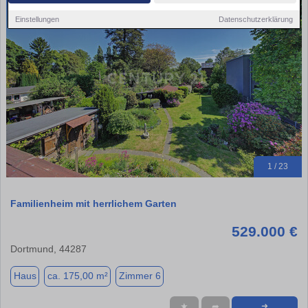
Einstellungen
Datenschutzerklärung
1 / 23
Familienheim mit herrlichem Garten
529.000 €
Dortmund, 44287
Haus
ca. 175,00 m²
Zimmer 6
★
➦
➜