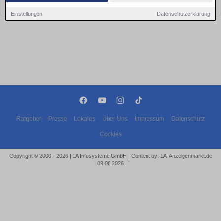
bald wieder vorbei!
Einstellungen
Datenschutzerklärung
Ratgeber
Presse
Lokales
Über Uns
Impressum
Datenschutz
Cookies
Copyright © 2000 - 2026 | 1A Infosysteme GmbH | Content by: 1A-Anzeigenmarkt.de
09.08.2026