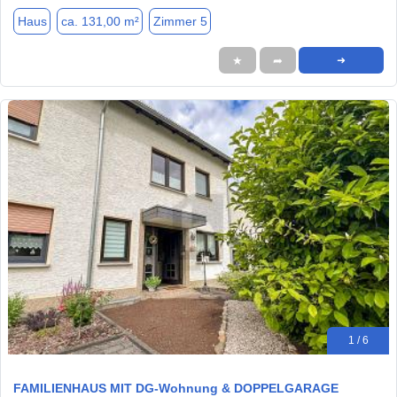
Haus
ca. 131,00 m²
Zimmer 5
★
➦
➜
1 / 6
FAMILIENHAUS MIT DG-Wohnung & DOPPELGARAGE