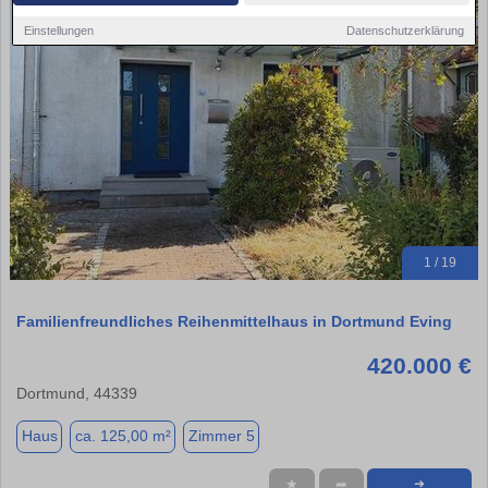
Einstellungen
Datenschutzerklärung
1 / 19
Familienfreundliches Reihenmittelhaus in Dortmund Eving
420.000 €
Dortmund, 44339
Haus
ca. 125,00 m²
Zimmer 5
★
➦
➜