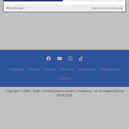
bald wieder vorbei!
Einstellungen
Datenschutzerklärung
Ratgeber
Presse
Lokales
Über Uns
Impressum
Datenschutz
Cookies
Copyright © 2000 - 2026 | 1A Infosysteme GmbH | Content by: 1A-Anzeigenmarkt.de
09.08.2026