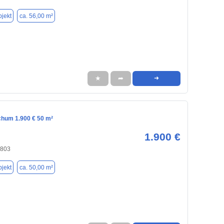
jekt
ca. 56,00 m²
★
➦
➜
chum 1.900 € 50 m²
1.900 €
4803
jekt
ca. 50,00 m²