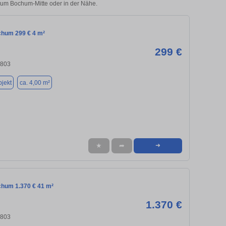
chum Bochum-Mitte oder in der Nähe.
chum 299 € 4 m²
299 €
4803
jekt
ca. 4,00 m²
★
➦
➜
chum 1.370 € 41 m²
1.370 €
4803