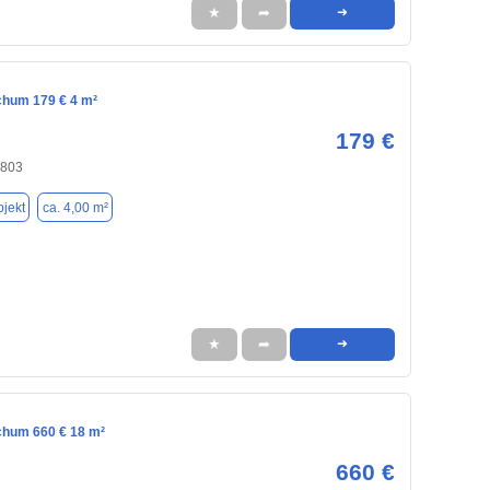
★
➦
➜
chum 179 € 4 m²
179 €
4803
jekt
ca. 4,00 m²
★
➦
➜
chum 660 € 18 m²
660 €