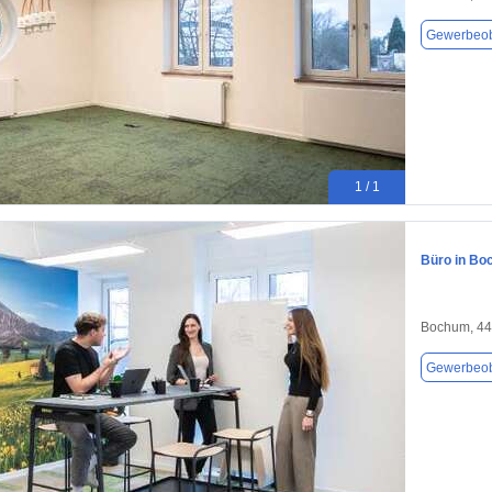
Gewerbeob
1 / 1
Büro in Bo
Bochum, 4
Gewerbeob