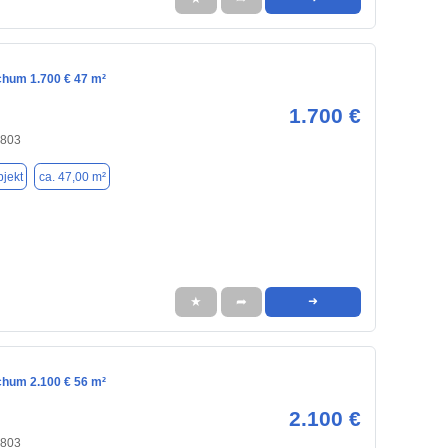
chum 1.700 € 47 m²
1.700 €
4803
jekt
ca. 47,00 m²
★
➦
➜
chum 2.100 € 56 m²
2.100 €
4803