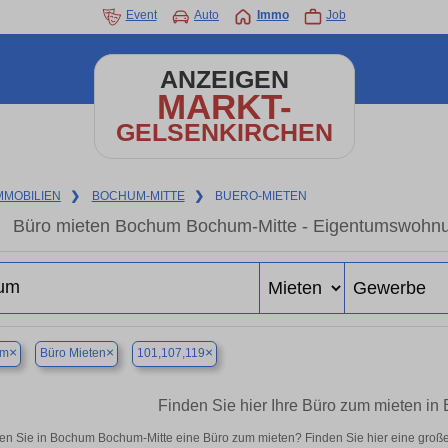
Event
Auto
Immo
Job
ANZEIGEN
MARKT-
GELSENKIRCHEN
MMOBILIEN
❯
BOCHUM-MITTE
❯
BUERO-MIETEN
Büro mieten Bochum Bochum-Mitte - Eigentumswohnung
×
×
×
um
Büro Mieten
101,107,119
Finden Sie hier Ihre Büro zum mieten i
en Sie in Bochum Bochum-Mitte eine Büro zum mieten? Finden Sie hier eine groß