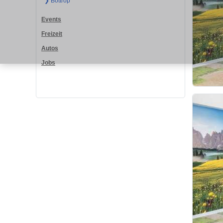
❯ Bottrop
Events
Freizeit
Autos
Jobs