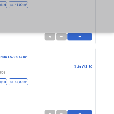
jekt
ca. 41,00 m²
★
➦
➜
chum 1.570 € 44 m²
1.570 €
4803
jekt
ca. 44,00 m²
★
➦
➜