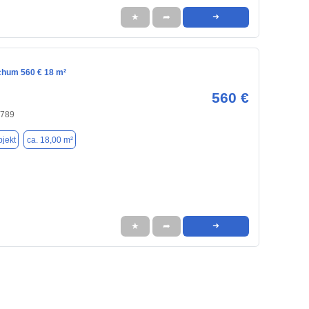
★
➦
➜
chum 560 € 18 m²
560 €
4789
jekt
ca. 18,00 m²
★
➦
➜