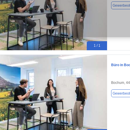
Gewerbeob
1 / 1
Büro in Bo
Bochum, 4
Gewerbeob