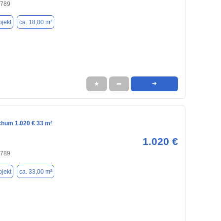
4789
jekt
ca. 18,00 m²
★
➦
➜
chum 1.020 € 33 m²
1.020 €
4789
jekt
ca. 33,00 m²