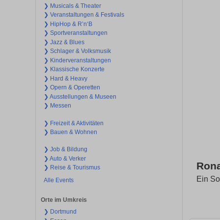
❯ Musicals & Theater
❯ Veranstaltungen & Festivals
❯ HipHop & R’n‘B
❯ Sportveranstaltungen
❯ Jazz & Blues
❯ Schlager & Volksmusik
❯ Kinderveranstaltungen
❯ Klassische Konzerte
❯ Hard & Heavy
❯ Opern & Operetten
❯ Ausstellungen & Museen
❯ Messen
❯ Freizeit & Aktivitäten
❯ Bauen & Wohnen
❯ Job & Bildung
❯ Auto & Verker
Rona
❯ Reise & Tourismus
Ein S
Alle Events
Orte im Umkreis
❯ Dortmund