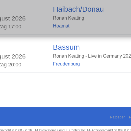
Haibach/Donau
ust 2026
Ronan Keating
Hoamat
tag 17:00
Bassum
ust 2026
Ronan Keating - Live in Germany 20
Freudenburg
tag 20:00
Ratgeber
P
opyright © 2000 - 2026 | 1A Infosysteme GmbH | Content by: 1A-Anzeigenmarkt.de 09.08.20