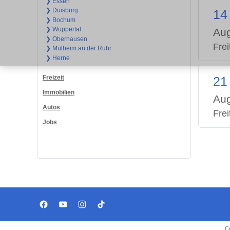
❯ Essen
❯ Duisburg
14
❯ Bochum
❯ Wuppertal
Aug
❯ Oberhausen
Frei
❯ Mülheim an der Ruhr
❯ Herne
Freizeit
21
Immobilien
Aug
Autos
Frei
Jobs
C