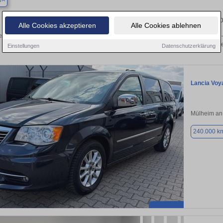
p
Finden Sie in Bottrop Ihren gebrauchten Lancia – 
Alle Cookies akzeptieren
Alle Cookies ablehnen
n Sie in Bottrop gebrauchte Lancia Fahrzeuge. Von Kleinwagen bis hin zum SUV –
von privat und vom Händle
Einstellungen
Datenschutzerklärung
Lancia Voy
Mülheim an
240.000 k