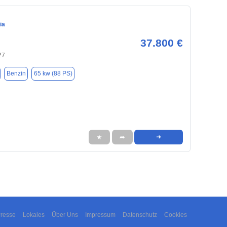
ia
37.800 €
27
Benzin
65 kw (88 PS)
★
➦
➜
resse
Lokales
Über Uns
Impressum
Datenschutz
Cookies