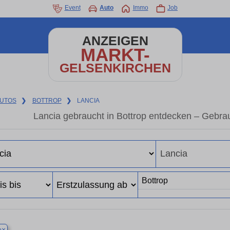
Event
Auto
Immo
Job
ANZEIGEN
MARKT-
GELSENKIRCHEN
UTOS
❯
BOTTROP
❯
LANCIA
Lancia gebraucht in Bottrop entdecken – Gebra
×