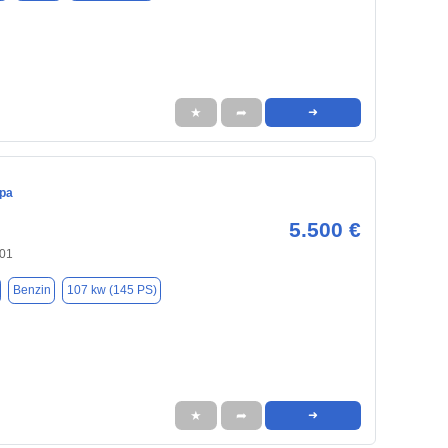
★
➦
➜
pa
5.500 €
701
Benzin
107 kw (145 PS)
★
➦
➜