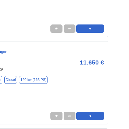
★
➦
➜
ager
11.650 €
29
m
Diesel
120 kw (163 PS)
★
➦
➜