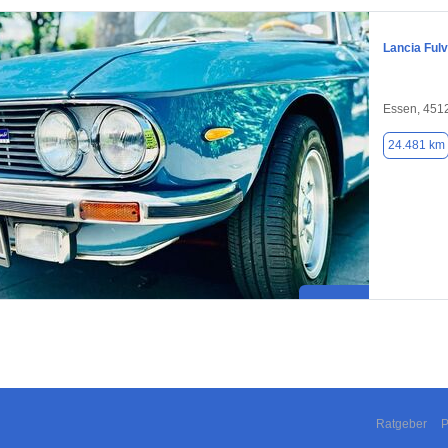
Lancia Fulv
Essen, 451
24.481 km
Ratgeber
P