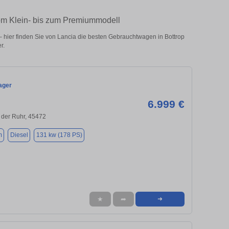
vom Klein- bis zum Premiummodell
 hier finden Sie von Lancia die besten Gebrauchtwagen in Bottrop
r.
ager
6.999 €
 der Ruhr, 45472
m
Diesel
131 kw (178 PS)
★
➦
➜