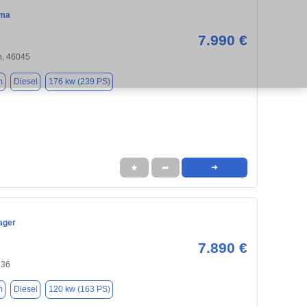
ema
7.990 €
, 46045
m
Diesel
176 kw (239 PS)
★
➦
➜
ager
7.890 €
236
m
Diesel
120 kw (163 PS)