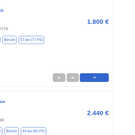
SA
1.800 €
47279
Benzin
57 kw (77 PS)
★
➦
➜
lon
2.440 €
699
m
Benzin
44 kw (60 PS)