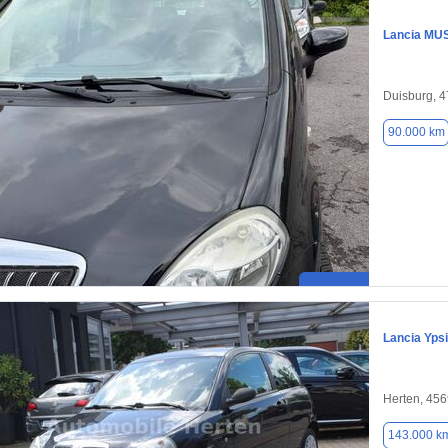
Lancia MU
Duisburg, 
90.000 km
Lancia Ypsi
Herten, 45
143.000 k