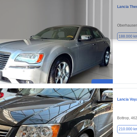
Lancia Th
Oberhausen
188.000 k
Lancia Voy
Bottrop, 46
210.000 k