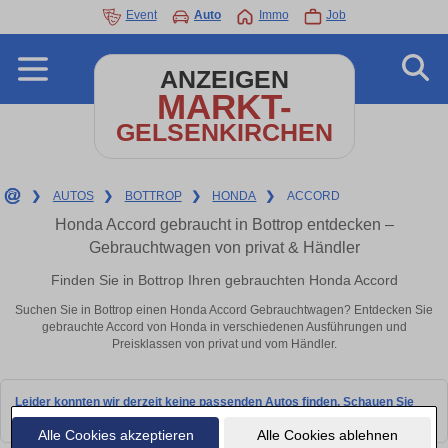
Event
Auto
Immo
Job
ANZEIGEN
MARKT-
GELSENKIRCHEN
❯
AUTOS
❯
BOTTROP
❯
HONDA
❯
ACCORD
Honda Accord gebraucht in Bottrop entdecken –
Gebrauchtwagen von privat & Händler
Finden Sie in Bottrop Ihren gebrauchten Honda Accord
Suchen Sie in Bottrop einen Honda Accord Gebrauchtwagen? Entdecken Sie
gebrauchte Accord von Honda in verschiedenen Ausführungen und
Preisklassen von privat und vom Händler.
Leider konnten wir derzeit keine passenden Autos finden. Schauen Sie
bald wieder vorbei!
Alle Cookies akzeptieren
Alle Cookies ablehnen