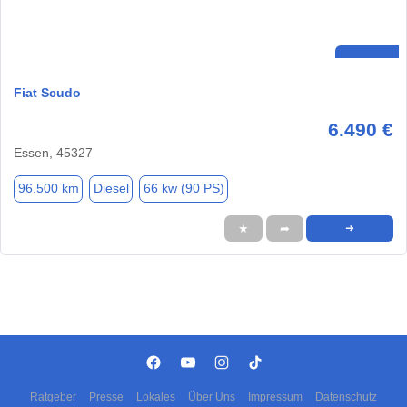
Fiat Scudo
6.490 €
Essen, 45327
96.500 km
Diesel
66 kw (90 PS)
★
➦
➜
Ratgeber
Presse
Lokales
Über Uns
Impressum
Datenschutz