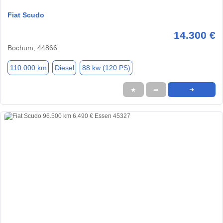
Fiat Scudo
14.300 €
Bochum, 44866
110.000 km
Diesel
88 kw (120 PS)
★
➦
➜