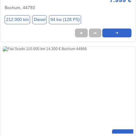
Bochum, 44793
212.000 km
Diesel
94 kw (128 PS)
★
➦
➜