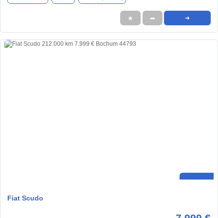
★
➦
➜
Fiat Scudo
7.999 €