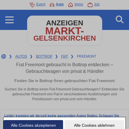
Event
Auto
Immo
Job
ANZEIGEN
MARKT-
GELSENKIRCHEN
❯
AUTOS
❯
BOTTROP
❯
FIAT
❯
FREEMONT
Fiat Freemont gebraucht in Bottrop entdecken –
Gebrauchtwagen von privat & Händler
Finden Sie in Bottrop Ihren gebrauchten Fiat Freemont
Suchen Sie in Bottrop einen Fiat Freemont Gebrauchtwagen? Entdecken Sie
gebrauchte Freemont von Fiat in verschiedenen Ausführungen und
Preisklassen von privat und vom Händler.
Leider konnten wir derzeit keine passenden Autos finden. Schauen Sie
bald wieder vorbei!
Alle Cookies akzeptieren
Alle Cookies ablehnen