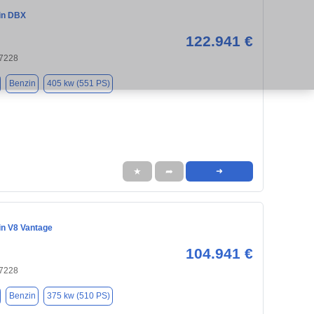
in DBX
122.941 €
47228
Benzin
405 kw (551 PS)
★
➦
➜
in V8 Vantage
104.941 €
47228
Benzin
375 kw (510 PS)