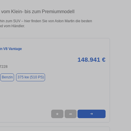
 – vom Klein- bis zum Premiummodell
hin zum SUV – hier finden Sie von Aston Martin die besten
nd vom Händler.
in V8 Vantage
148.941 €
47228
Benzin
375 kw (510 PS)
★
➦
➜