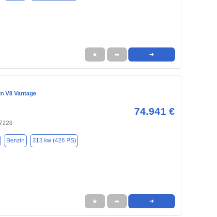
★
➦
➜
in V8 Vantage
74.941 €
47228
Benzin
313 kw (426 PS)
★
➦
➜