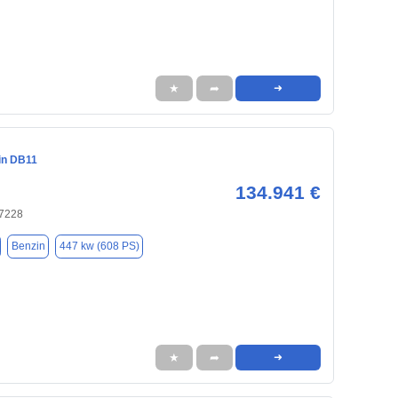
★
➦
➜
in DB11
134.941 €
47228
Benzin
447 kw (608 PS)
★
➦
➜