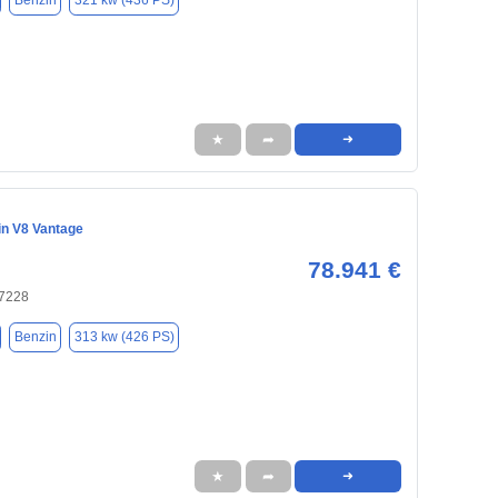
Benzin
321 kw (436 PS)
★
➦
➜
in V8 Vantage
78.941 €
47228
Benzin
313 kw (426 PS)
★
➦
➜