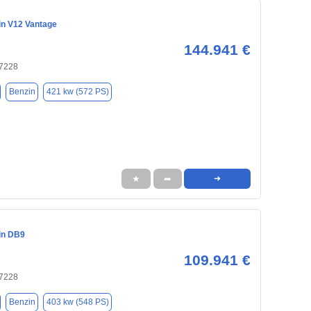
in V12 Vantage
144.941 €
47228
Benzin
421 kw (572 PS)
★
➦
➜
in DB9
109.941 €
47228
Benzin
403 kw (548 PS)