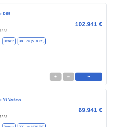
in DB9
102.941 €
47228
Benzin
381 kw (518 PS)
★
➦
➜
in V8 Vantage
69.941 €
47228