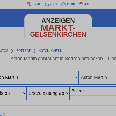
Event
Auto
Immo
Job
ANZEIGEN
MARKT-
GELSENKIRCHEN
UTOS
❯
BOTTROP
❯
ASTON-MARTIN
Aston Martin gebraucht in Bottrop entdecken – Ge
×