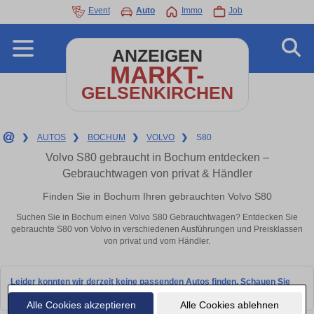
Event
Auto
Immo
Job
ANZEIGEN
MARKT-
GELSENKIRCHEN
❯
AUTOS
❯
BOCHUM
❯
VOLVO
❯
S80
Volvo S80 gebraucht in Bochum entdecken –
Gebrauchtwagen von privat & Händler
Finden Sie in Bochum Ihren gebrauchten Volvo S80
Suchen Sie in Bochum einen Volvo S80 Gebrauchtwagen? Entdecken Sie
gebrauchte S80 von Volvo in verschiedenen Ausführungen und Preisklassen
von privat und vom Händler.
Leider konnten wir derzeit keine passenden Autos finden. Schauen Sie
bald wieder vorbei!
Alle Cookies akzeptieren
Alle Cookies ablehnen