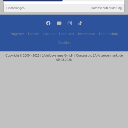
Einstellungen
Datenschutzerklärung
Ratgeber
Presse
Lokales
Über Uns
Impressum
Datenschutz
Cookies
Copyright © 2000 - 2026 | 1A Infosysteme GmbH | Content by: 1A-Anzeigenmarkt.de
09.08.2026