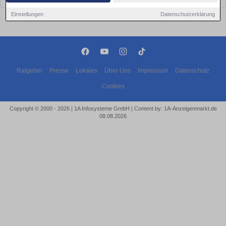
Einstellungen
Datenschutzerklärung
Ratgeber
Presse
Lokales
Über Uns
Impressum
Datenschutz
Cookies
Copyright © 2000 - 2026 | 1A Infosysteme GmbH | Content by: 1A-Anzeigenmarkt.de
08.08.2026