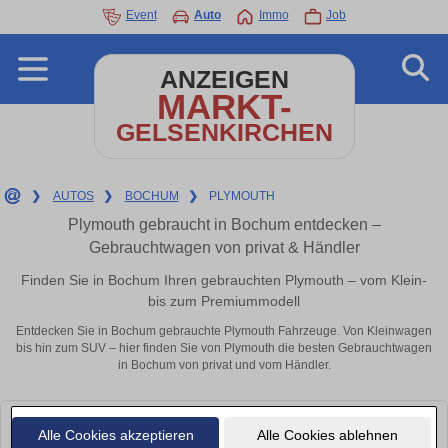
Event
Auto
Immo
Job
ANZEIGEN
MARKT-
GELSENKIRCHEN
❯
AUTOS
❯
BOCHUM
❯
PLYMOUTH
Plymouth gebraucht in Bochum entdecken –
Gebrauchtwagen von privat & Händler
Finden Sie in Bochum Ihren gebrauchten Plymouth – vom Klein-
bis zum Premiummodell
Entdecken Sie in Bochum gebrauchte Plymouth Fahrzeuge. Von Kleinwagen
bis hin zum SUV – hier finden Sie von Plymouth die besten Gebrauchtwagen
in Bochum von privat und vom Händler.
Leider konnten wir derzeit keine passenden Autos finden. Schauen Sie
Alle Cookies akzeptieren
Alle Cookies ablehnen
bald wieder vorbei!