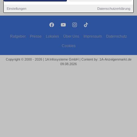
Einstellungen
Datenschutzerklärung
Ratgeber
Presse
Lokales
Über Uns
Impressum
Datenschutz
Cookies
Copyright © 2000 - 2026 | 1A Infosysteme GmbH | Content by: 1A-Anzeigenmarkt.de
09.08.2026