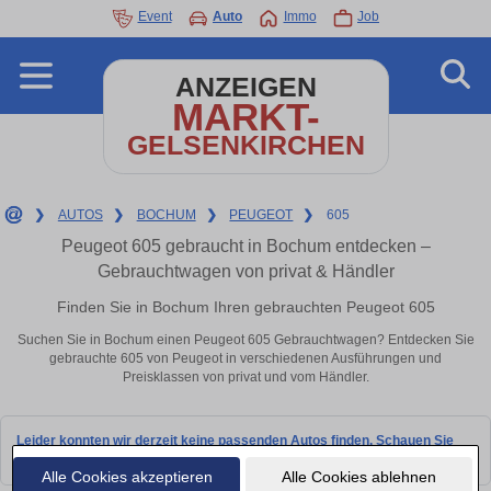
Event
Auto
Immo
Job
ANZEIGEN
MARKT-
GELSENKIRCHEN
❯
AUTOS
❯
BOCHUM
❯
PEUGEOT
❯
605
Peugeot 605 gebraucht in Bochum entdecken –
Gebrauchtwagen von privat & Händler
Finden Sie in Bochum Ihren gebrauchten Peugeot 605
Suchen Sie in Bochum einen Peugeot 605 Gebrauchtwagen? Entdecken Sie
gebrauchte 605 von Peugeot in verschiedenen Ausführungen und
Preisklassen von privat und vom Händler.
Leider konnten wir derzeit keine passenden Autos finden. Schauen Sie
bald wieder vorbei!
Alle Cookies akzeptieren
Alle Cookies ablehnen