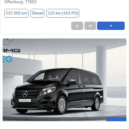
Offenburg, 77652
222.000 km
Diesel
120 kw (163 PS)
★
➦
➜