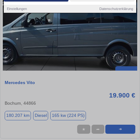
Einstellungen
Datenschutzerklärung
Mercedes Vito
19.900 €
Bochum, 44866
180.207 km
Diesel
165 kw (224 PS)
★
➦
➜