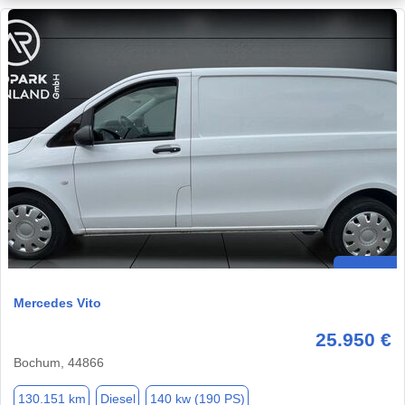
Mercedes Vito
25.950 €
Bochum, 44866
130.151 km
Diesel
140 kw (190 PS)