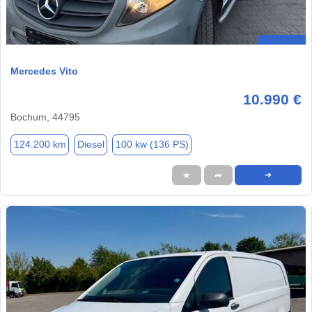
Mercedes Vito
10.990 €
Bochum, 44795
124.200 km
Diesel
100 kw (136 PS)
★
➦
➜