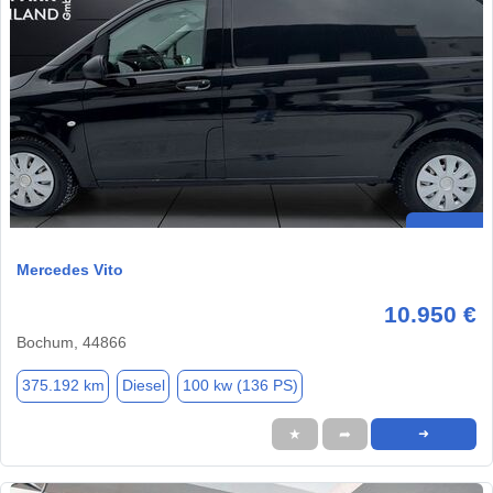
Mercedes Vito
10.950 €
Bochum, 44866
375.192 km
Diesel
100 kw (136 PS)
★
➦
➜