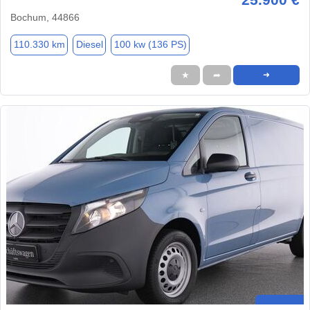
Bochum, 44866
110.330 km
Diesel
100 kw (136 PS)
★
➦
➜