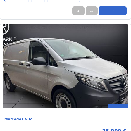
★
➦
➜
Mercedes Vito
25.900 €