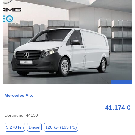
Mercedes Vito
41.174 €
Dortmund, 44139
9.278 km
Diesel
120 kw (163 PS)