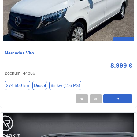
Mercedes Vito
8.999 €
Bochum, 44866
274.500 km
Diesel
85 kw (116 PS)
★
➦
➜