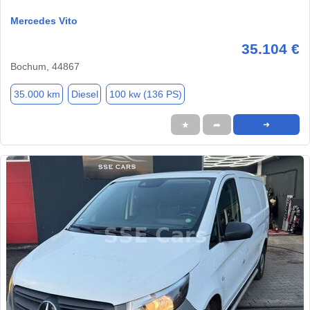
Mercedes Vito
35.104 €
Bochum, 44867
35.000 km
Diesel
100 kw (136 PS)
★
➦
➜