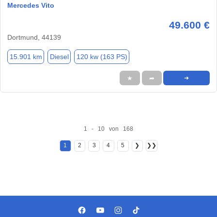
Mercedes Vito
49.600 €
Dortmund, 44139
15.901 km
Diesel
120 kw (163 PS)
★
➦
➜
1 - 10 von 168
1
2
3
4
5
❯
❯❯