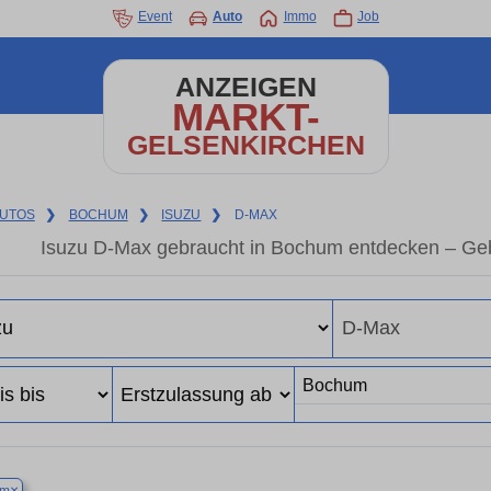
Event
Auto
Immo
Job
ANZEIGEN
MARKT-
GELSENKIRCHEN
UTOS
❯
BOCHUM
❯
ISUZU
❯
D-MAX
Isuzu D-Max gebraucht in Bochum entdecken – Geb
×