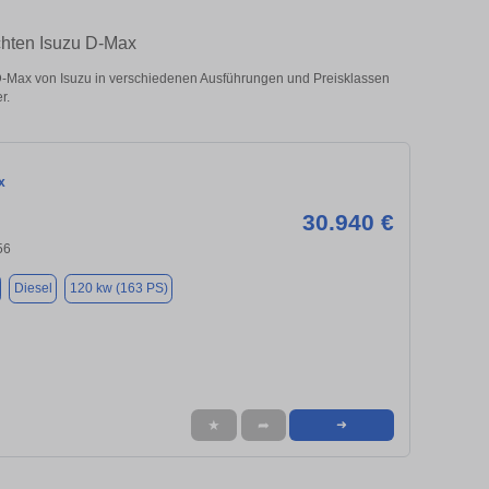
chten Isuzu D-Max
Max von Isuzu in verschiedenen Ausführungen und Preisklassen
r.
x
30.940 €
56
Diesel
120 kw (163 PS)
★
➦
➜