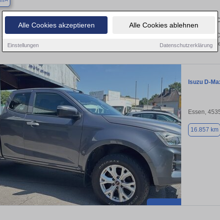
um
Finden Sie in Bochum Ihren gebrau
Alle Cookies akzeptieren
Alle Cookies ablehnen
Sie in Bochum einen Isuzu D-Max Gebrauchtwagen? Entdecken Sie gebrauchte D-
von privat und vom Händle
Einstellungen
Datenschutzerklärung
Isuzu D-Ma
Essen, 453
16.857 km