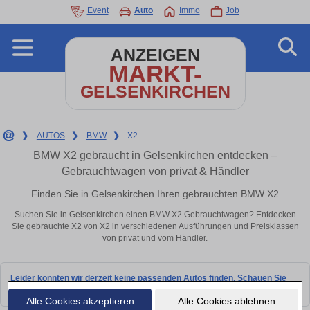
Event
Auto
Immo
Job
ANZEIGEN
MARKT-
GELSENKIRCHEN
❯
AUTOS
❯
BMW
❯
X2
BMW X2 gebraucht in Gelsenkirchen entdecken –
Gebrauchtwagen von privat & Händler
Finden Sie in Gelsenkirchen Ihren gebrauchten BMW X2
Suchen Sie in Gelsenkirchen einen BMW X2 Gebrauchtwagen? Entdecken
Sie gebrauchte X2 von X2 in verschiedenen Ausführungen und Preisklassen
von privat und vom Händler.
Leider konnten wir derzeit keine passenden Autos finden. Schauen Sie
bald wieder vorbei!
Alle Cookies akzeptieren
Alle Cookies ablehnen