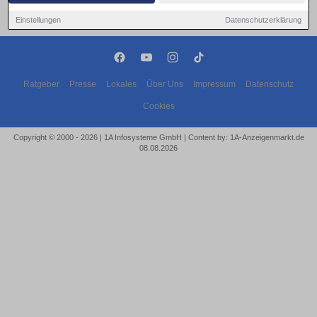
Einstellungen
Datenschutzerklärung
Ratgeber
Presse
Lokales
Über Uns
Impressum
Datenschutz
Cookies
Copyright © 2000 - 2026 | 1A Infosysteme GmbH | Content by: 1A-Anzeigenmarkt.de
08.08.2026