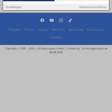
Einstellungen
Datenschutzerklärung
Ratgeber
Presse
Lokales
Über Uns
Impressum
Datenschutz
Cookies
Copyright © 2000 - 2026 | 1A Infosysteme GmbH | Content by: 1A-Anzeigenmarkt.de
08.08.2026